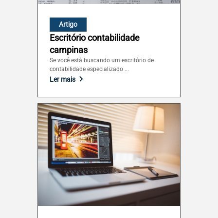
São Paulo (SP)
Artigo
Escritório contabilidade
Sergipe (SE)
campinas
Se você está buscando um escritório de
contabilidade especializado ...
Tocantins (TO)
Ler mais
Brasilia (DF)