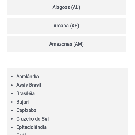
Alagoas (AL)
Amapá (AP)
Amazonas (AM)
Bahia (BA)
Acrelândia
Ceará (CE)
Assis Brasil
Brasiléia
Espírito Santo (ES)
Bujari
Capixaba
Goiás (GO)
Cruzeiro do Sul
Epitaciolândia