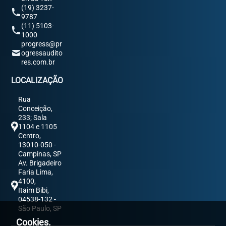
(19) 3237-
9787
(11) 5103-
1000
progress@pr
ogressaudito
res.com.br
LOCALIZAÇÃO
Rua
Conceição,
233; Sala
1104 e 1105
Centro,
13010-050 -
Campinas, SP
Av. Brigadeiro
Faria Lima,
4100,
Itaim Bibi,
04538-132 -
São Paulo, SP
Cookies.