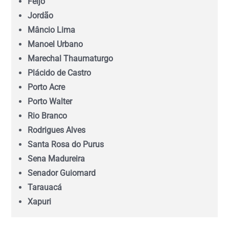
Feijó
Maranhão (MA)
Jordão
Mâncio Lima
Mato Grosso (MT)
Manoel Urbano
Marechal Thaumaturgo
Mato Grosso do Sul (MS)
Plácido de Castro
Porto Acre
Minas Gerais (MG)
Porto Walter
Rio Branco
Pará (PA)
Rodrigues Alves
Santa Rosa do Purus
Paraíba (PB)
Sena Madureira
Senador Guiomard
Tarauacá
Paraná (PR)
Xapuri
pernambuco (PE)