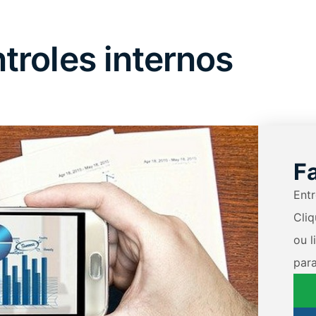
troles internos
F
Ent
Cli
ou l
para