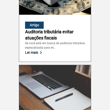
Santa Catarina (SC)
São Paulo (SP)
Artigo
Auditoria tributária evitar
Sergipe (SE)
atuações fiscais
Se você está em busca de auditoria tributária
especializada para ev...
Tocantins (TO)
Ler mais
Brasilia (DF)