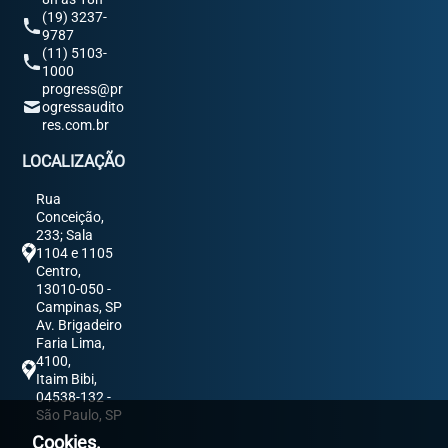
(19) 3237-
9787
(11) 5103-
1000
progress@pr
ogressaudito
res.com.br
LOCALIZAÇÃO
Rua
Conceição,
233; Sala
1104 e 1105
Centro,
13010-050 -
Campinas, SP
Av. Brigadeiro
Faria Lima,
4100,
Itaim Bibi,
04538-132 -
São Paulo, SP
Cookies.