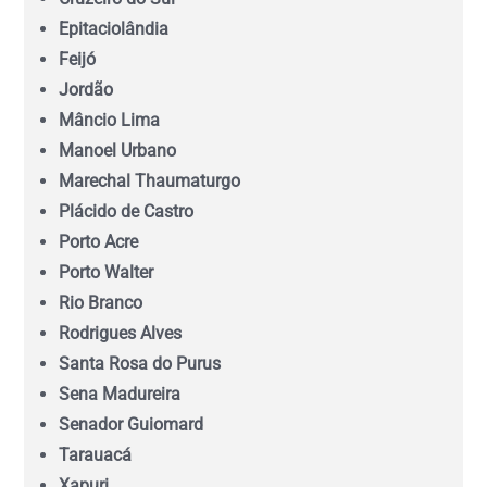
Epitaciolândia
Feijó
Maranhão (MA)
Jordão
Mâncio Lima
Mato Grosso (MT)
Manoel Urbano
Marechal Thaumaturgo
Mato Grosso do Sul (MS)
Plácido de Castro
Porto Acre
Minas Gerais (MG)
Porto Walter
Rio Branco
Pará (PA)
Rodrigues Alves
Santa Rosa do Purus
Paraíba (PB)
Sena Madureira
Senador Guiomard
Tarauacá
Paraná (PR)
Xapuri