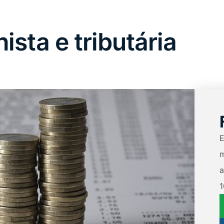
ista e tributária
E
m
a
1