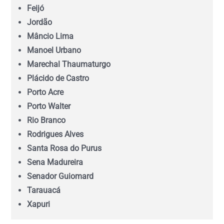
Feijó
Maranhão (MA)
Jordão
Mâncio Lima
Mato Grosso (MT)
Manoel Urbano
Marechal Thaumaturgo
Mato Grosso do Sul (MS)
Plácido de Castro
Porto Acre
Minas Gerais (MG)
Porto Walter
Rio Branco
Pará (PA)
Rodrigues Alves
Santa Rosa do Purus
Paraíba (PB)
Sena Madureira
Senador Guiomard
Tarauacá
Paraná (PR)
Xapuri
pernambuco (PE)