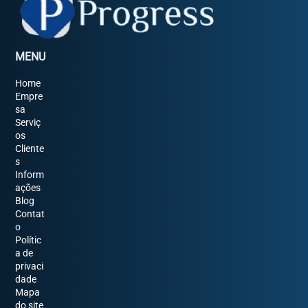
MENU
Home
Empre
sa
Serviç
os
Cliente
s
Inform
ações
Blog
Contat
o
Polític
a de
privaci
dade
Mapa
do site