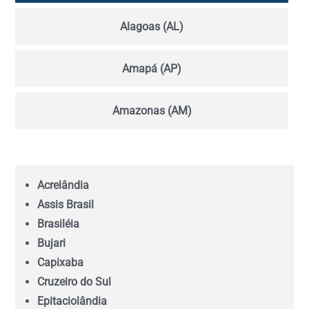
Alagoas (AL)
Amapá (AP)
Amazonas (AM)
Bahia (BA)
Acrelândia
Ceará (CE)
Assis Brasil
Brasiléia
Espírito Santo (ES)
Bujari
Capixaba
Goiás (GO)
Cruzeiro do Sul
Epitaciolândia