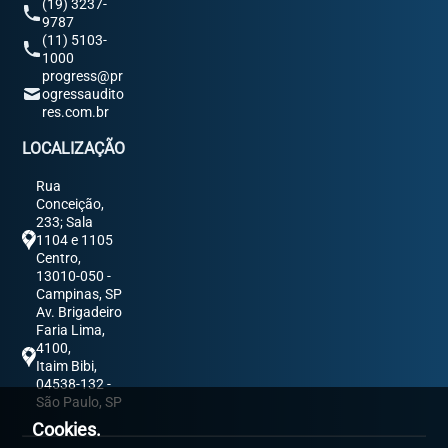
(19) 3237-
9787
(11) 5103-
1000
progress@pr
ogressaudito
res.com.br
LOCALIZAÇÃO
Rua
Conceição,
233; Sala
1104 e 1105
Centro,
13010-050 -
Campinas, SP
Av. Brigadeiro
Faria Lima,
4100,
Itaim Bibi,
04538-132 -
São Paulo, SP
Cookies.