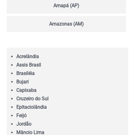
Amapá (AP)
Amazonas (AM)
Bahia (BA)
Acrelândia
Ceará (CE)
Assis Brasil
Brasiléia
Espírito Santo (ES)
Bujari
Capixaba
Goiás (GO)
Cruzeiro do Sul
Epitaciolândia
Feijó
Maranhão (MA)
Jordão
Mâncio Lima
Mato Grosso (MT)