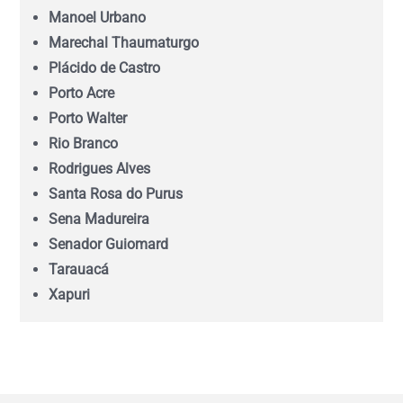
Manoel Urbano
Marechal Thaumaturgo
Mato Grosso do Sul (MS)
Plácido de Castro
Porto Acre
Minas Gerais (MG)
Porto Walter
Rio Branco
Pará (PA)
Rodrigues Alves
Santa Rosa do Purus
Paraíba (PB)
Sena Madureira
Senador Guiomard
Tarauacá
Paraná (PR)
Xapuri
pernambuco (PE)
Piauí (PI)