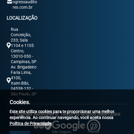
ogressaudito
res.com.br
LOCALIZAÇÃO
Rua
Conceição,
233; Sala
1104 e 1105
Centro,
13010-050 -
Campinas, SP
Av. Brigadeiro
Faria Lima,
4100,
Itaim Bibi,
04538-132 -
São Paulo, SP
Cookies.
Este site utiliza cookies para te proporcionar uma melhor
Progress Auditores © Todos os direitos reservados
experiência. Ao continuar navegando, você aceita nossa
Política de Privacidade