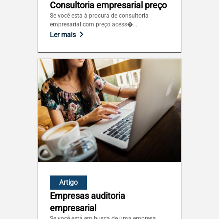
Consultoria empresarial preço
Sergipe (SE)
Se você está à procura de consultoria
empresarial com preço acess�...
Ler mais
Tocantins (TO)
Brasilia (DF)
Artigo
Empresas auditoria
empresarial
Se você está em busca de uma empresa