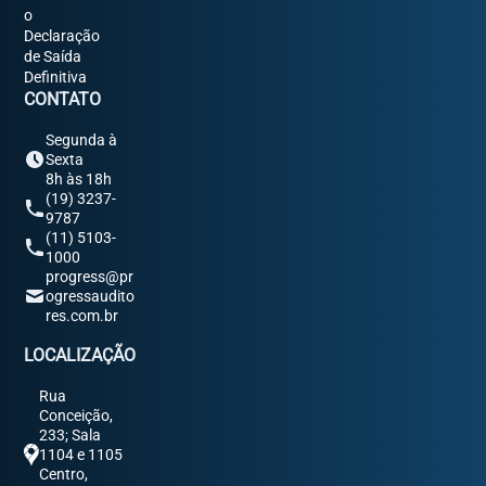
o
Declaração
de Saída
Definitiva
CONTATO
Segunda à
Sexta
8h às 18h
(19) 3237-
9787
(11) 5103-
1000
progress@pr
ogressaudito
res.com.br
LOCALIZAÇÃO
Rua
Conceição,
233; Sala
1104 e 1105
Centro,