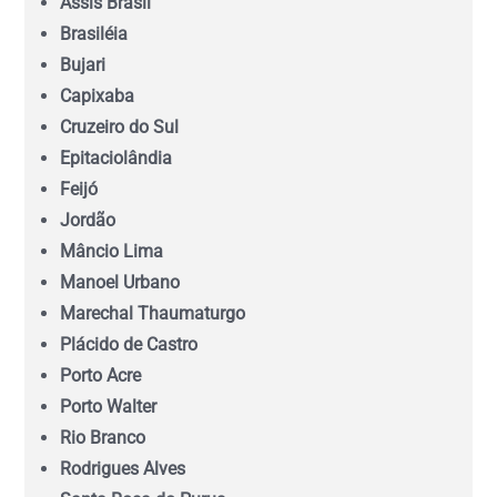
Assis Brasil
Brasiléia
Espírito Santo (ES)
Bujari
Capixaba
Goiás (GO)
Cruzeiro do Sul
Epitaciolândia
Feijó
Maranhão (MA)
Jordão
Mâncio Lima
Mato Grosso (MT)
Manoel Urbano
Marechal Thaumaturgo
Mato Grosso do Sul (MS)
Plácido de Castro
Porto Acre
Minas Gerais (MG)
Porto Walter
Rio Branco
Pará (PA)
Rodrigues Alves