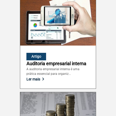
Rondônia (RO)
Roraima (RR)
Santa Catarina (SC)
São Paulo (SP)
Artigo
Auditoria empresarial interna
Sergipe (SE)
A auditoria empresarial interna é uma
prática essencial para organiz...
Ler mais
Tocantins (TO)
Brasilia (DF)