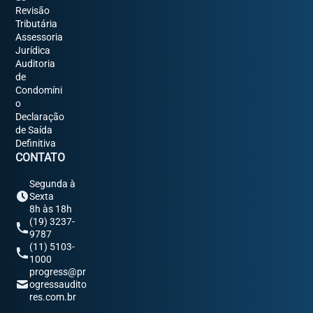
Revisão
Tributária
Assessoria
Jurídica
Auditoria
de
Condomíni
o
Declaração
de Saída
Definitiva
CONTATO
Segunda à
Sexta
8h às 18h
(19) 3237-
9787
(11) 5103-
1000
progress@pr
ogressaudito
res.com.br