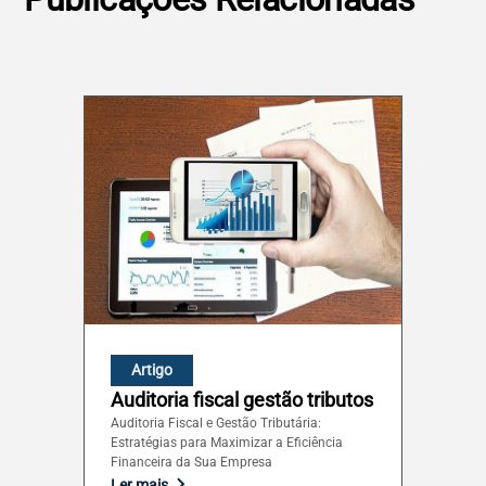
Rio Grande do Norte (RN)
Rio Grande do Sul (RS)
Rondônia (RO)
Roraima (RR)
Santa Catarina (SC)
São Paulo (SP)
Artigo
Auditoria fiscal gestão tributos
Sergipe (SE)
Auditoria Fiscal e Gestão Tributária:
Estratégias para Maximizar a Eficiência
Financeira da Sua Empresa
Tocantins (TO)
Ler mais