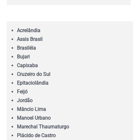
Bahia (BA)
Acrelândia
Ceará (CE)
Assis Brasil
Brasiléia
Espírito Santo (ES)
Bujari
Capixaba
Goiás (GO)
Cruzeiro do Sul
Epitaciolândia
Feijó
Maranhão (MA)
Jordão
Mâncio Lima
Mato Grosso (MT)
Manoel Urbano
Marechal Thaumaturgo
Mato Grosso do Sul (MS)
Plácido de Castro