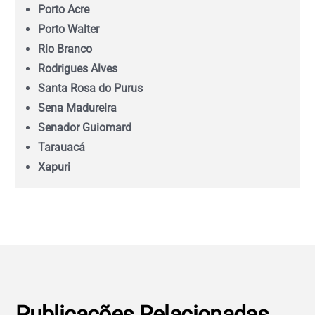
Porto Acre
Minas Gerais (MG)
Porto Walter
Rio Branco
Pará (PA)
Rodrigues Alves
Santa Rosa do Purus
Paraíba (PB)
Sena Madureira
Senador Guiomard
Tarauacá
Paraná (PR)
Xapuri
pernambuco (PE)
Piauí (PI)
Rio de Janeiro (RJ)
Publicações Relacionadas