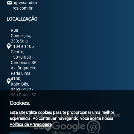
ogressaudito
res.com.br
LOCALIZAÇÃO
Rua
Conceição,
233; Sala
1104 e 1105
Centro,
13010-050 -
Campinas, SP
Av. Brigadeiro
Faria Lima,
4100,
Itaim Bibi,
04538-132 -
São Paulo, SP
Cookies.
Este site utiliza cookies para te proporcionar uma melhor
Progress Auditores © Todos os direitos reservados
experiência. Ao continuar navegando, você aceita nossa
Política de Privacidade