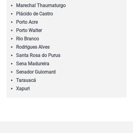
Marechal Thaumaturgo
Mato Grosso do Sul (MS)
Plácido de Castro
Porto Acre
Minas Gerais (MG)
Porto Walter
Rio Branco
Pará (PA)
Rodrigues Alves
Santa Rosa do Purus
Paraíba (PB)
Sena Madureira
Senador Guiomard
Tarauacá
Paraná (PR)
Xapuri
pernambuco (PE)
Piauí (PI)