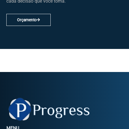
cada decisão que você toma.
Orçamento
MENU