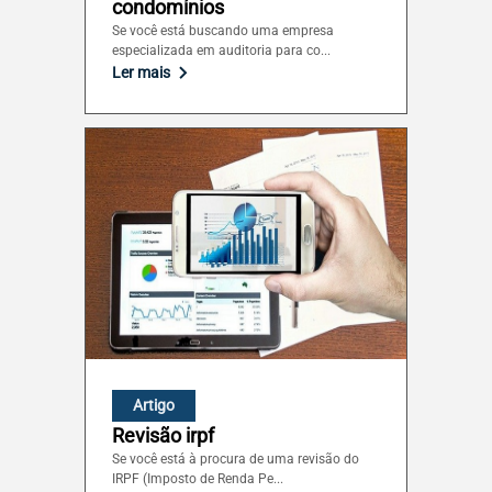
condomínios
Se você está buscando uma empresa
especializada em auditoria para co...
Tocantins (TO)
Ler mais
Brasilia (DF)
Artigo
Revisão irpf
Se você está à procura de uma revisão do
IRPF (Imposto de Renda Pe...