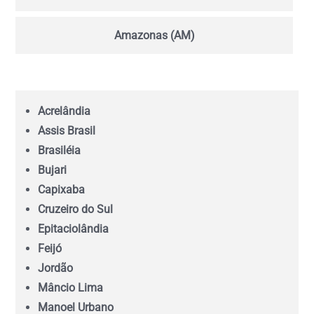
Amazonas (AM)
Bahia (BA)
Acrelândia
Ceará (CE)
Assis Brasil
Brasiléia
Espírito Santo (ES)
Bujari
Capixaba
Goiás (GO)
Cruzeiro do Sul
Epitaciolândia
Feijó
Maranhão (MA)
Jordão
Mâncio Lima
Mato Grosso (MT)
Manoel Urbano