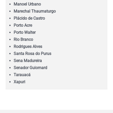
Manoel Urbano
Marechal Thaumaturgo
Mato Grosso do Sul (MS)
Plácido de Castro
Porto Acre
Minas Gerais (MG)
Porto Walter
Rio Branco
Pará (PA)
Rodrigues Alves
Santa Rosa do Purus
Paraíba (PB)
Sena Madureira
Senador Guiomard
Tarauacá
Paraná (PR)
Xapuri
pernambuco (PE)
Piauí (PI)