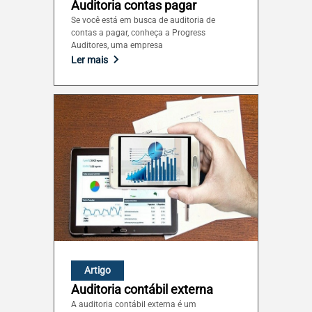
Auditoria contas pagar
Sergipe (SE)
Se você está em busca de auditoria de
contas a pagar, conheça a Progress
Auditores, uma empresa
Tocantins (TO)
Ler mais
Brasilia (DF)
Artigo
Auditoria contábil externa
A auditoria contábil externa é um