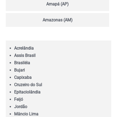
Amapá (AP)
Amazonas (AM)
Bahia (BA)
Acrelândia
Ceará (CE)
Assis Brasil
Brasiléia
Espírito Santo (ES)
Bujari
Capixaba
Goiás (GO)
Cruzeiro do Sul
Epitaciolândia
Feijó
Maranhão (MA)
Jordão
Mâncio Lima
Mato Grosso (MT)