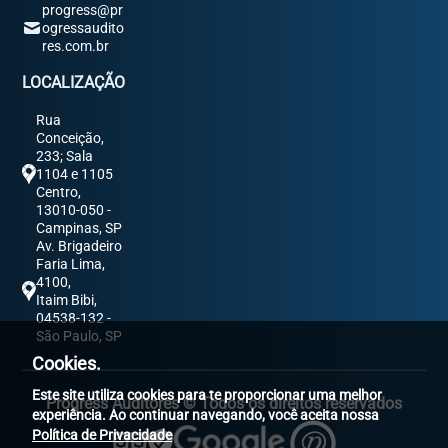
progress@pr
ogressaudito
res.com.br
LOCALIZAÇÃO
Rua
Conceição,
233; Sala
1104 e 1105
Centro,
13010-050 -
Campinas, SP
Av. Brigadeiro
Faria Lima,
4100,
Itaim Bibi,
04538-132 -
São Paulo, SP
Cookies.
Este site utiliza cookies para te proporcionar uma melhor
Progress Auditores © Todos os direitos reservados
experiência. Ao continuar navegando, você aceita nossa
Política de Privacidade