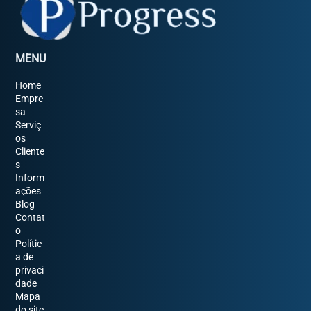
MENU
Home
Empre
sa
Serviç
os
Cliente
s
Inform
ações
Blog
Contat
o
Polític
a de
privaci
dade
Mapa
do site