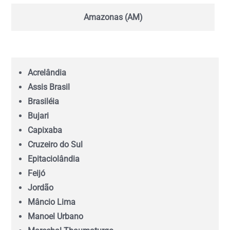
Amazonas (AM)
Bahia (BA)
Acrelândia
Ceará (CE)
Assis Brasil
Brasiléia
Espírito Santo (ES)
Bujari
Capixaba
Goiás (GO)
Cruzeiro do Sul
Epitaciolândia
Feijó
Maranhão (MA)
Jordão
Mâncio Lima
Mato Grosso (MT)
Manoel Urbano