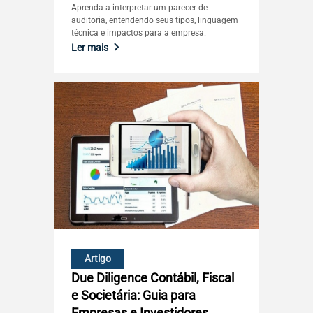
Aprenda a interpretar um parecer de
auditoria, entendendo seus tipos, linguagem
Tocantins (TO)
técnica e impactos para a empresa.
Ler mais
Brasilia (DF)
Artigo
Due Diligence Contábil, Fiscal
e Societária: Guia para
Empresas e Investidores