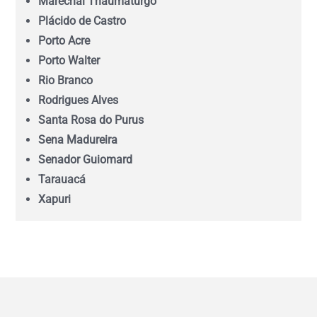
Marechal Thaumaturgo
Mato Grosso do Sul (MS)
Plácido de Castro
Porto Acre
Minas Gerais (MG)
Porto Walter
Rio Branco
Pará (PA)
Rodrigues Alves
Santa Rosa do Purus
Paraíba (PB)
Sena Madureira
Senador Guiomard
Tarauacá
Paraná (PR)
Xapuri
pernambuco (PE)
Piauí (PI)
Rio de Janeiro (RJ)