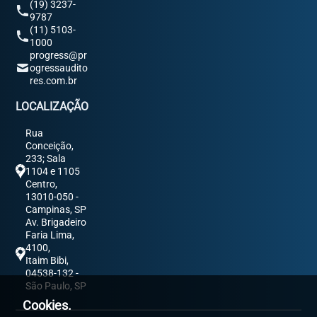
(19) 3237-
9787
(11) 5103-
1000
progress@pr
ogressaudito
res.com.br
LOCALIZAÇÃO
Rua
Conceição,
233; Sala
1104 e 1105
Centro,
13010-050 -
Campinas, SP
Av. Brigadeiro
Faria Lima,
4100,
Itaim Bibi,
04538-132 -
São Paulo, SP
Cookies.