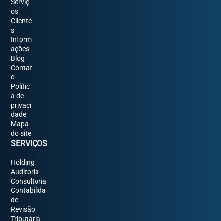
Serviç
os
Cliente
s
Inform
ações
Blog
Contat
o
Polític
a de
privaci
dade
Mapa
do site
SERVIÇOS
Holding
Auditoria
Consultoria
Contabilida
de
Revisão
Tributária