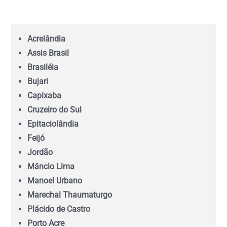
Bahia (BA)
Acrelândia
Ceará (CE)
Assis Brasil
Brasiléia
Espírito Santo (ES)
Bujari
Capixaba
Goiás (GO)
Cruzeiro do Sul
Epitaciolândia
Feijó
Maranhão (MA)
Jordão
Mâncio Lima
Mato Grosso (MT)
Manoel Urbano
Marechal Thaumaturgo
Mato Grosso do Sul (MS)
Plácido de Castro
Porto Acre