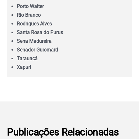
Minas Gerais (MG)
Porto Walter
Rio Branco
Pará (PA)
Rodrigues Alves
Santa Rosa do Purus
Paraíba (PB)
Sena Madureira
Senador Guiomard
Tarauacá
Paraná (PR)
Xapuri
pernambuco (PE)
Piauí (PI)
Rio de Janeiro (RJ)
Publicações Relacionadas
Rio Grande do Norte (RN)