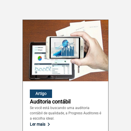
Rio Grande do Sul (RS)
Rondônia (RO)
Roraima (RR)
Santa Catarina (SC)
São Paulo (SP)
Artigo
Auditoria contábil
Sergipe (SE)
Se você está buscando uma auditoria
contábil de qualidade, a Progress Auditores é
a escolha ideal.
Tocantins (TO)
Ler mais