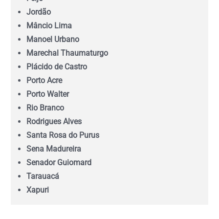
Jordão
Mâncio Lima
Mato Grosso (MT)
Manoel Urbano
Marechal Thaumaturgo
Mato Grosso do Sul (MS)
Plácido de Castro
Porto Acre
Minas Gerais (MG)
Porto Walter
Rio Branco
Pará (PA)
Rodrigues Alves
Santa Rosa do Purus
Paraíba (PB)
Sena Madureira
Senador Guiomard
Tarauacá
Paraná (PR)
Xapuri
pernambuco (PE)