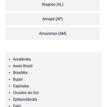
Alagoas (AL)
Amapá (AP)
Amazonas (AM)
Bahia (BA)
Acrelândia
Ceará (CE)
Assis Brasil
Brasiléia
Espírito Santo (ES)
Bujari
Capixaba
Goiás (GO)
Cruzeiro do Sul
Epitaciolândia
Feijó
Maranhão (MA)