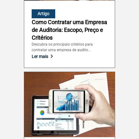
São Paulo (SP)
Artigo
Como Contratar uma Empresa
Sergipe (SE)
de Auditoria: Escopo, Preço e
Critérios
Tocantins (TO)
Descubra os principais critérios para
contratar uma empresa de audito...
Ler mais
Brasilia (DF)